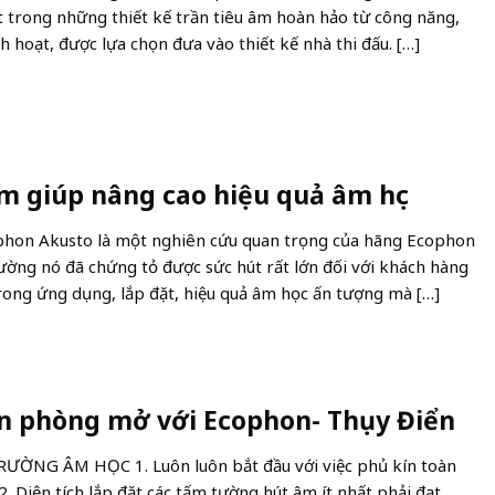
t trong những thiết kế trần tiêu âm hoàn hảo từ công năng,
h hoạt, được lựa chọn đưa vào thiết kế nhà thi đấu. […]
m giúp nâng cao hiệu quả âm học
hon Akusto là một nghiên cứu quan trọng của hãng Ecophon
trường nó đã chứng tỏ được sức hút rất lớn đối với khách hàng
trong ứng dụng, lắp đặt, hiệu quả âm học ấn tượng mà […]
ăn phòng mở với Ecophon- Thụy Điển
ƯỜNG ÂM HỌC 1. Luôn luôn bắt đầu với việc phủ kín toàn
 2. Diện tích lắp đặt các tấm tường hút âm ít nhất phải đạt