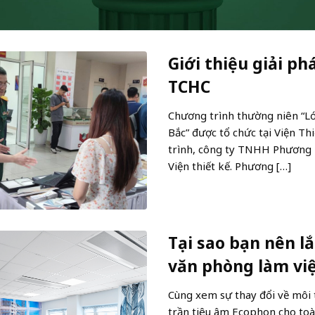
Giới thiệu giải ph
TCHC
Chương trình thường niên “Lớ
Bắc” được tổ chức tại Viện T
trình, công ty TNHH Phương N
Viện thiết kế. Phương […]
Tại sao bạn nên l
văn phòng làm vi
Cùng xem sự thay đổi về môi 
trần tiêu âm Ecophon cho toà