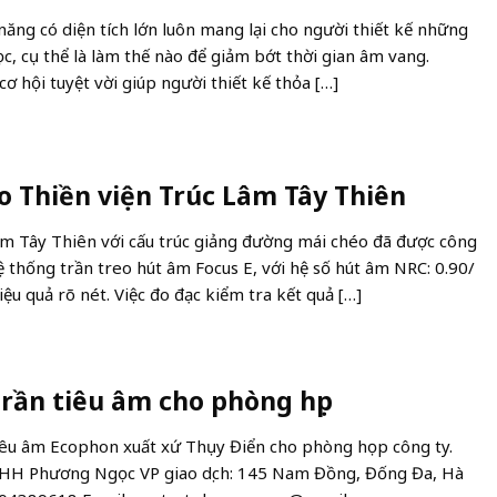
năng có diện tích lớn luôn mang lại cho người thiết kế những
c, cụ thể là làm thế nào để giảm bớt thời gian âm vang.
ơ hội tuyệt vời giúp người thiết kế thỏa […]
o Thiền viện Trúc Lâm Tây Thiên
âm Tây Thiên với cấu trúc giảng đường mái chéo đã được công
 thống trần treo hút âm Focus E, với hệ số hút âm NRC: 0.90/
ệu quả rõ nét. Việc đo đạc kiểm tra kết quả […]
trần tiêu âm cho phòng họp
tiêu âm Ecophon xuất xứ Thụy Điển cho phòng họp công ty.
TNHH Phương Ngọc VP giao dịch: 145 Nam Đồng, Đống Đa, Hà