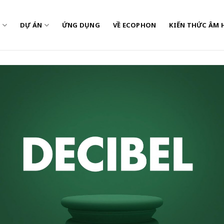
M
DỰ ÁN
ỨNG DỤNG
VỀ ECOPHON
KIẾN THỨC ÂM 