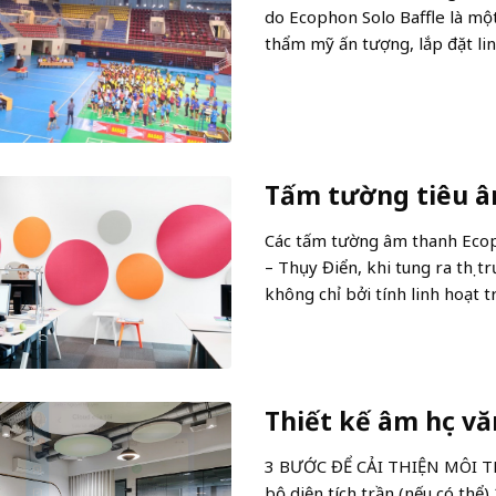
do Ecophon Solo Baffle là mộ
thẩm mỹ ấn tượng, lắp đặt lin
Tấm tường tiêu â
Các tấm tường âm thanh Ecop
– Thụy Điển, khi tung ra thị 
không chỉ bởi tính linh hoạt 
Thiết kế âm học v
3 BƯỚC ĐỂ CẢI THIỆN MÔI TR
bộ diện tích trần (nếu có thể)